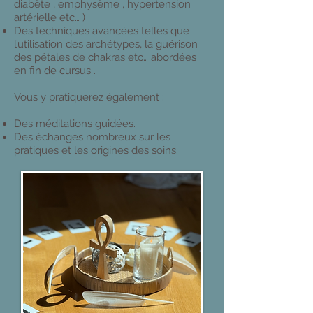
diabète , emphysème , hypertension
artérielle etc… )
Des techniques avancées telles que
l’utilisation des archétypes, la guérison
des pétales de chakras etc… abordées
en fin de cursus .
Vous y pratiquerez également :
Des méditations guidées.
Des échanges nombreux sur les
pratiques et les origines des soins.