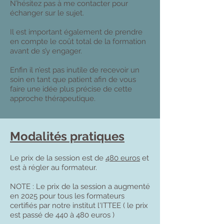
N’hésitez pas à me contacter pour
échanger sur le sujet.
Il est important également de prendre
en compte le coût total de la formation
avant de s’y engager.
Enfin il n’est pas inutile de recevoir un
soin en tant que patient afin de vous
faire une idée plus précise de cette
approche thérapeutique.
Modalités pratiques
Le prix de la session est de
480 euros
et
est à régler au formateur.
NOTE : Le prix de la session a augmenté
en 2025 pour tous les formateurs
certifiés par notre institut l'ITTEE ( le prix
est passé de 440 à 480 euros )