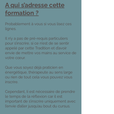
A qui s’adresse cette
formation ?
Probablement à vous si vous lisez ces
lignes.
Il n’y a pas de pré-requis particuliers
pour s’inscrire, si ce n’est de se sentir
appelé par cette Tradition et d’avoir
envie de mettre vos mains au service de
votre cœur.
Que vous soyez déjà praticien en
énergétique, thérapeute au sens large
ou rien de tout cela vous pouvez vous
inscrire.
Cependant, Ii est nécessaire de prendre
le temps de la réflexion car il est
important de s’inscrire uniquement avec
l’envie d’aller jusqu’au bout du cursus.