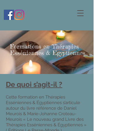
Formations en Thérapies
Esséniennes & Egyptiennes
De quoi s’agit-il ?
Cette formation en Thérapies
Esséniennes & Égyptiennes s’articule
autour du livre référence de Daniel
Meurois & Marie-Johanne Croteau-
Meurois « Le nouveau grand Livre des
Thérapies Esséniennes & Égyptiennes »
( Éditions Le Passe-Monde ).