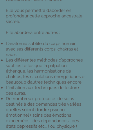
Elle vous permettra d’aborder en
profondeur cette approche ancestrale
sacrée.
Elle abordera entre autres :
L’anatomie subtile du corps humain
avec ses différents corps, chakras et
nadis.
Les différentes méthodes d’approches
subtiles telles que la palpation
éthérique, les harmonisations de
chakras, les circulations énergétiques et
beaucoup d’autres techniques encore.
L’initiation aux techniques de lecture
des auras.
De nombreux protocoles de soins
destinés à des demandes très variées
qu’elles soient d’ordre psycho-
émotionnel ( soins des émotions
exacerbées , des dépendances , des
états dépressifs etc… ) ou physique (