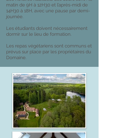
matin de 9H à 12H30 et l’après-midi de
14H30 à 18H, avec une pause par demi-
journée.
Les étudiants doivent nécessairement
dormir sur le lieu de formation.
Les repas végétariens sont communs et
prévus sur place par les propriétaires du
Domaine.