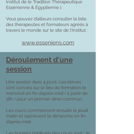
Institut de le Tradition Thérapeutique
Essénienne & Égyptienne ).
Vous pouvez d’ailleurs consulter la liste
des thérapeutes et formateurs agréés à
travers le monde sur le site de l’Institut :
www.esseniens.com
Déroulement d'une
session
Une session dure 4 jours. Les élèves
sont conviés sur le lieu de formation le
mercredi en fin d’après-midi ( à partir de
18h ) pour un premier diner commun.
Les cours commencent ensuite le jeudi
matin et s’achèvent le dimanche en fin
d’après-midi.
Les horaires habituels des cours sont : le